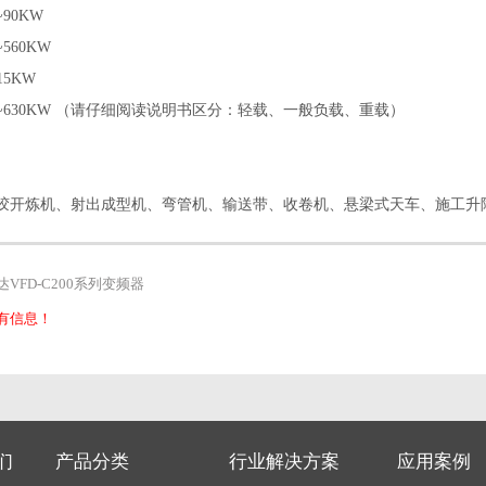
~90KW
~560KW
15KW
8.5~630KW （请仔细阅读说明书区分：轻载、一般负载、重载）
胶开炼机、射出成型机、弯管机、输送带、收卷机、悬梁式天车、施工升降
达VFD-C200系列变频器
有信息！
们
产品分类
行业解决方案
应用案例