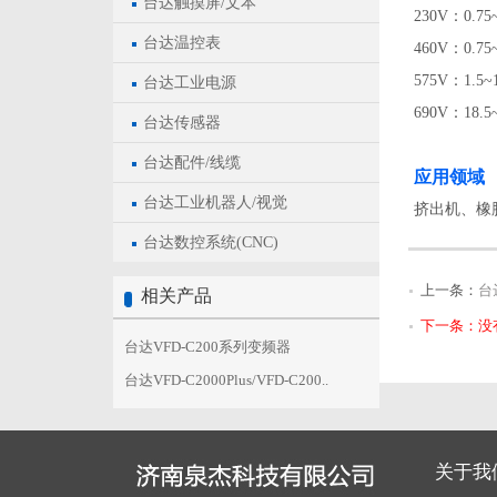
台达触摸屏/文本
230V：0.75
台达温控表
460V：0.75
575V：1.5~
台达工业电源
690V：1
台达传感器
台达配件/线缆
应用领域
台达工业机器人/视觉
挤出机、橡
台达数控系统(CNC)
上一条：
台
相关产品
下一条：没
台达VFD-C200系列变频器
台达VFD-C2000Plus/VFD-C200..
关于我