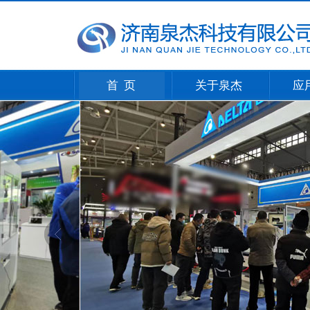
首 页
关于泉杰
应